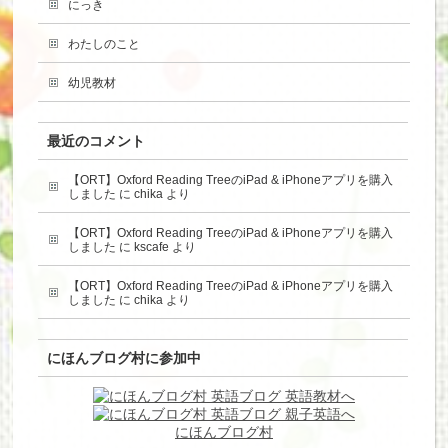
にっき
わたしのこと
幼児教材
最近のコメント
【ORT】Oxford Reading TreeのiPad & iPhoneアプリを購入
しました
に
chika
より
【ORT】Oxford Reading TreeのiPad & iPhoneアプリを購入
しました
に
kscafe
より
【ORT】Oxford Reading TreeのiPad & iPhoneアプリを購入
しました
に
chika
より
にほんブログ村に参加中
にほんブログ村