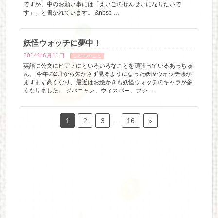
ですが、中のお願い事には「えいごのせんせいになりたいで
す」、と書かれています。 &nbsp …
妖怪ウォッチに夢中！
2014年6月11日
こどものこと
英語に公文にピアノにといろいろなことを頑張っているあっちゅ
ん。 今年の2月から欠かさず見るようになった妖怪ウォッチ熱が
ますます高くなり、最近はお絵かきも妖怪ウォッチのキャラが多
くなりました。 ジバニャン、ウィスパー、ブシ …
1
2
3
…
16
»