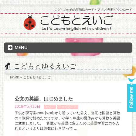
こどものための英語絵カード・プリンﾄ無料ダウンロード
MENU
こどもとゆるえいご
HOME
»
こどもとゆるえいご
公文の英語、はじめました
2016年5月25日
えいご
こどものこと
子供が保育園の年中の冬から通っていた公文、当初は国語と算数
の２教科で始めたのですが、小学１年生の夏休みから算数を英語
に変更しました。 算数から英語に変えたのは英語学習に力を入
れるというよりは算数に行き詰って …