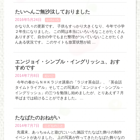
たいへんご無沙汰しておりました
2016年5月24日
いろいろ
かなり久々の更新です。 子供もすっかり大きくなり、今年で小学
２年生になりました。 この間は本当にいろいろなことがたくさん
ありすぎて、自分の中でもまだ整理がついていないことがたくさ
んある状況です。 このサイトも放置状態が続 …
エンジョイ・シンプル・イングリッシュ、おす
すめです
2014年7月8日
えいご
今年の春からＮＨＫラジオ講座の「ラジオ英会話」、「英会話
タイムトライアル」そしてこの写真の「エンジョイ・シンプル・
イングリッシュ」の三つを勉強し始めましたが、とりあえず７月
半ばまでは続けることができました。 …
たなばたのおねがい
2014年7月7日
こどものこと
先週末、あっちゅんと遊びにいった施設でたなばた飾りの制作
イベントがありました。 上の写真が作ってきたたなばた飾りなの