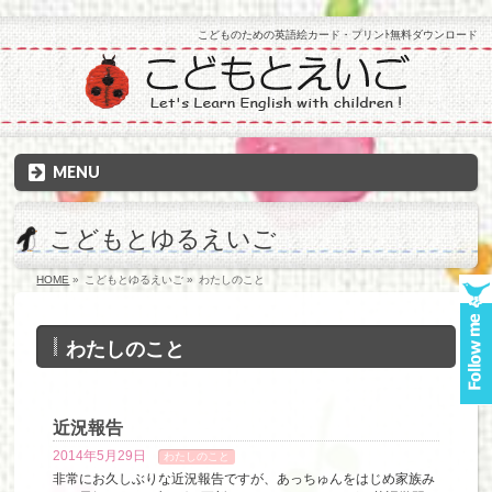
こどものための英語絵カード・プリンﾄ無料ダウンロード
MENU
こどもとゆるえいご
HOME
»
こどもとゆるえいご
»
わたしのこと
わたしのこと
近況報告
2014年5月29日
わたしのこと
非常にお久しぶりな近況報告ですが、あっちゅんをはじめ家族み