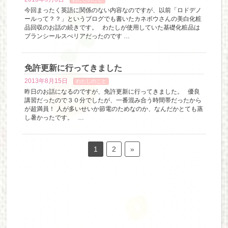
今回まったく英語に関係のない内容なのですが、以前「ロドデノ
ールって？？」というブログでも書いたカネボウさんの美白化粧
品回収のお話の続きです。 わたしが使用していた基礎化粧品は
ブランシールスぺリアだったのです …
免許更新に行ってきました
2013年8月15日
わたしのこと
昨日のお話になるのですが、免許更新に行ってきました。 優良
講習だったので３０分でしたが、一番混み合う時間帯だったから
が超満員！ 人が多いせいか節電のためなのか、なんだかとても蒸
し暑かったです。 …
1
2
»