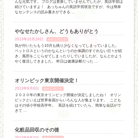
んな元気です。 ブログは更新していませんでしたが、英語学習は
続けていますよ！ あっちゅんの英語学習状況ですが、今は簡単
なセンテンスの読み書きができる …
やなせたかしさん、どうもありがとう
2013年10月18日
わたしのこと
気が付いたらもう10月も残り少なくなってしまっていました。
ペットロスというのかなんというのか体調のすぐれない日々が続
き、風邪をこじらせてしまったりしていましたが、なんとかよう
やく復活してきました。 昨日は健康診断だった …
オリンピック東京開催決定！
2013年9月8日
わたしのこと
２０２０年の東京オリンピック開催が決定しましたね！ オリン
ピックといえば世界各国からいろんな人が集まります。 こども
はその頃小学校高学年。 英語を続けていたら、簡単な会話がで
きて …
化粧品回収のその後
2013年9月3日
わたしのこと