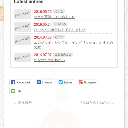
Latest entries
2016.05.25
えいご
公文の英語、はじめました
2016.05.24
いろいろ
たいへんご無沙汰しておりました
2014.07.08
えいご
エンジョイ・シンプル・イングリッシュ、おすすめ
です
2014.07.07
こどものこと
たなばたのおねがい
Facebook
Hatena
twitter
Google+
LINE
←
近況報告
たなばたのおねがい
→