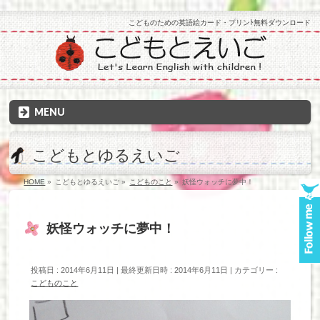
こどものための英語絵カード・プリンﾄ無料ダウンロード
MENU
こどもとゆるえいご
HOME
»
こどもとゆるえいご
»
こどものこと
»
妖怪ウォッチに夢中！
妖怪ウォッチに夢中！
投稿日 : 2014年6月11日
最終更新日時 : 2014年6月11日
カテゴリー :
こどものこと