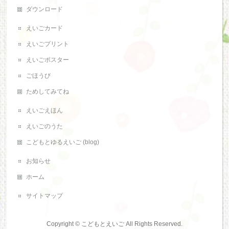
ダウンロード
えいごカード
えいごプリント
えいごポスター
ごほうび
ためしてみてね
えいごえほん
えいごのうた
こどもとゆるえいご (blog)
お知らせ
ホーム
サイトマップ
Copyright ©
こどもとえいご
All Rights Reserved.