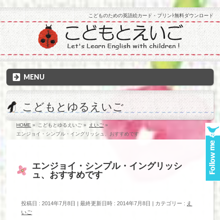
こどものための英語絵カード・プリンﾄ無料ダウンロード
MENU
こどもとゆるえいご
HOME
»
こどもとゆるえいご
»
えいご
»
エンジョイ・シンプル・イングリッシュ、おすすめです
エンジョイ・シンプル・イングリッシ
ュ、おすすめです
投稿日 : 2014年7月8日
最終更新日時 : 2014年7月8日
カテゴリー :
え
いご