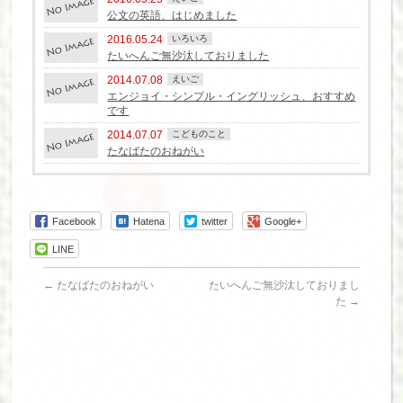
公文の英語、はじめました
2016.05.24
いろいろ
たいへんご無沙汰しておりました
2014.07.08
えいご
エンジョイ・シンプル・イングリッシュ、おすすめ
です
2014.07.07
こどものこと
たなばたのおねがい
Facebook
Hatena
twitter
Google+
LINE
←
たなばたのおねがい
たいへんご無沙汰しておりまし
た
→