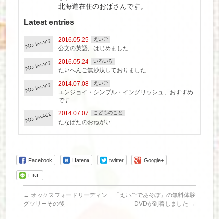
北海道在住のおばさんです。
Latest entries
2016.05.25
えいご
公文の英語、はじめました
2016.05.24
いろいろ
たいへんご無沙汰しておりました
2014.07.08
えいご
エンジョイ・シンプル・イングリッシュ、おすすめ
です
2014.07.07
こどものこと
たなばたのおねがい
Facebook
Hatena
twitter
Google+
LINE
←
オックスフォードリーディン
「えいごであそぼ」の無料体験
グツリーその後
DVDが到着しました
→