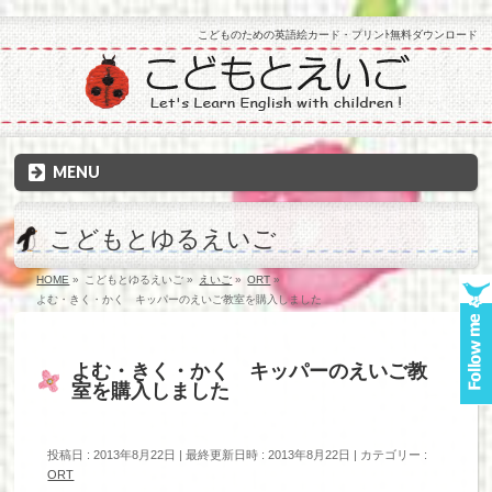
こどものための英語絵カード・プリンﾄ無料ダウンロード
MENU
こどもとゆるえいご
HOME
»
こどもとゆるえいご
»
えいご
»
ORT
»
よむ・きく・かく キッパーのえいご教室を購入しました
よむ・きく・かく キッパーのえいご教
室を購入しました
投稿日 : 2013年8月22日
最終更新日時 : 2013年8月22日
カテゴリー :
ORT