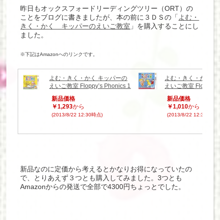
昨日もオックスフォードリーディングツリー（ORT）の
ことをブログに書きましたが、本の前に３ＤＳの「
よむ・
きく・かく キッパーのえいご教室
」を購入することにし
ました。
※下記はAmazonへのリンクです。
よむ・きく・かく キッパーの
よむ・きく・かく 
えいご教室 Floppy’s Phonics 1
えいご教室 Floppy’s P
新品価格
新品価格
￥1,293
から
￥1,010
から
(2013/8/22 12:30時点)
(2013/8/22 12:31時点)
新品なのに定価から考えるとかなりお得になっていたの
で、とりあえず３つとも購入してみました。3つとも
Amazonからの発送で全部で4300円ちょっとでした。