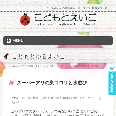
こどものための英語絵カード・プリンﾄ無料ダウンロード
MENU
こどもとゆるえいご
HOME
»
こどもとゆるえいご
»
いろいろ
»
スーパーアリの巣コロリと水遊び
スーパーアリの巣コロリと水遊び
投稿日 : 2013年7月8日
最終更新日時 : 2013年7月9日
カテゴリー :
い
ろいろ
このブログのタイトル、いつもながら本当にえいごの
「え」の字も登場しませんね…。スーパーアリの巣コロリ