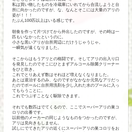
私は買い物したものを冷蔵庫にいれてから合流しようと台
所に向かったのですが、な、なんとそこには大量のアリの
姿が！！！
たぶん100匹以上はいる感じです。
朝食を作って片づけてから外出したのですが、その時は一
匹もいなかったというのに。
小さな黒いアリが台所周辺にだけうじゃうじゃ。
一瞬気が遠くなりました。
そこからはもうアリとの格闘です。そしてアリの出入り口
を発見したのでそこにひとまずアルコール除菌クリーナー
をひと吹き。
これでとりあえず数はそれほど増えなくなりました。
あとは退治するのみ、なのですがなかなか元気なアリだっ
たのでボールに台所用洗剤を少し入れた水のプールに入っ
てもらうことに。
これでつぶすことなく駆除できます。
それでも数匹はでてくるので、ここでスーパーアリの巣コ
ロリの出番です。
以前他のメーカーの同じようなものをつかったのですが、
アリは見向きもしません。
試しにでてきたアリの近くにスーパーアリの巣コロリをお