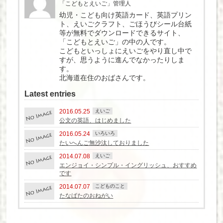
「こどもとえいご」管理人
幼児・こども向け英語カード、英語プリン
ト、えいごクラフト、ごほうびシール台紙
等が無料でダウンロードできるサイト、
「こどもとえいご」の中の人です。
こどもといっしょにえいごをやり直し中で
すが、思うように進んでなかったりしま
す。
北海道在住のおばさんです。
Latest entries
2016.05.25
えいご
公文の英語、はじめました
2016.05.24
いろいろ
たいへんご無沙汰しておりました
2014.07.08
えいご
エンジョイ・シンプル・イングリッシュ、おすすめ
です
2014.07.07
こどものこと
たなばたのおねがい