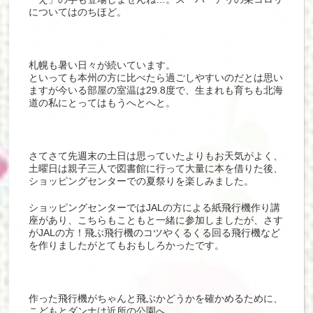
についてはのちほど。
札幌も暑い日々が続いています。
といっても本州の方に比べたら過ごしやすいのだとは思い
ますが今いる部屋の室温は29.8度で、生まれも育ちも北海
道の私にとってはもうへとへと。
さてさて先週末の土日は思っていたよりもお天気がよく、
土曜日は親子三人で図書館に行って大量に本を借りた後、
ショッピングセンターでの夏祭りを楽しみました。
ショッピングセンターではJALの方による紙飛行機作り講
座があり、こちらもこともと一緒に参加しましたが、さす
がJALの方！飛ぶ飛行機のコツやくるくる回る飛行機など
を作りましたがとてもおもしろかったです。
作った飛行機がちゃんと飛ぶかどうかを確かめるために、
こどもとダンナは近所の公園へ。