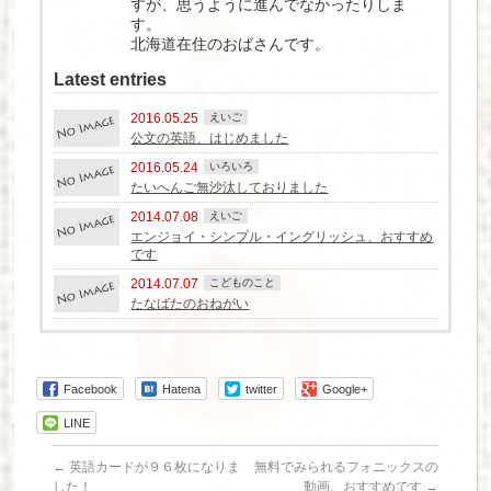
すが、思うように進んでなかったりしま
す。
北海道在住のおばさんです。
Latest entries
2016.05.25
えいご
公文の英語、はじめました
2016.05.24
いろいろ
たいへんご無沙汰しておりました
2014.07.08
えいご
エンジョイ・シンプル・イングリッシュ、おすすめ
です
2014.07.07
こどものこと
たなばたのおねがい
Facebook
Hatena
twitter
Google+
LINE
←
英語カードが９６枚になりま
無料でみられるフォニックスの
した！
動画、おすすめです
→