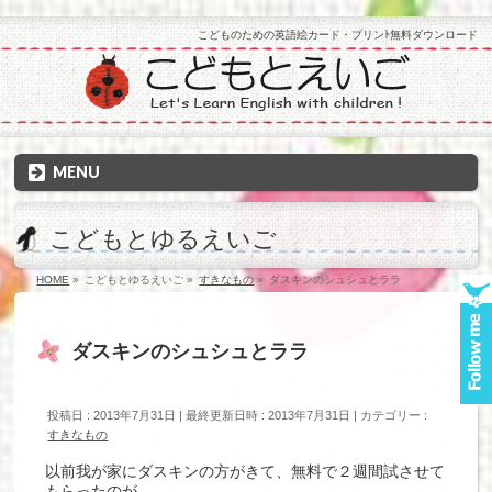
こどものための英語絵カード・プリンﾄ無料ダウンロード
MENU
こどもとゆるえいご
HOME
»
こどもとゆるえいご
»
すきなもの
»
ダスキンのシュシュとララ
ダスキンのシュシュとララ
投稿日 : 2013年7月31日
最終更新日時 : 2013年7月31日
カテゴリー :
すきなもの
以前我が家にダスキンの方がきて、無料で２週間試させて
もらったのが