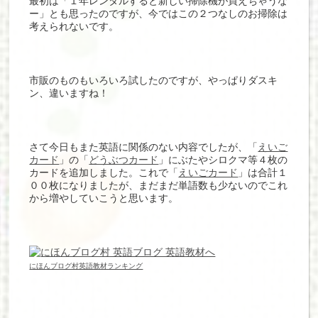
最初は「１年レンタルすると新しい掃除機が買えちゃうな
ー」とも思ったのですが、今ではこの２つなしのお掃除は
考えられないです。
市販のものもいろいろ試したのですが、やっぱりダスキ
ン、違いますね！
さて今日もまた英語に関係のない内容でしたが、「
えいご
カード
」の「
どうぶつカード
」にぶたやシロクマ等４枚の
カードを追加しました。これで「
えいごカード
」は合計１
００枚になりましたが、まだまだ単語数も少ないのでこれ
から増やしていこうと思います。
にほんブログ村英語教材ランキング